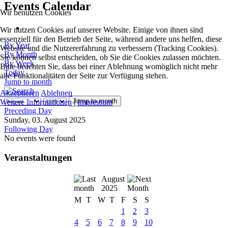
Events Calendar
Wir benutzen Cookies
Wir nutzen Cookies auf unserer Website. Einige von ihnen sind
essenziell für den Betrieb der Seite, während andere uns helfen, diese
By Year
Website und die Nutzererfahrung zu verbessern (Tracking Cookies).
By Month
Sie können selbst entscheiden, ob Sie die Cookies zulassen möchten.
By Week
Bitte beachten Sie, dass bei einer Ablehnung womöglich nicht mehr
Today
alle Funktionalitäten der Seite zur Verfügung stehen.
Jump to month
Akzeptieren
Ablehnen
Jump to month
Weitere Informationen
|
Impressum
Preceding Day
Sunday, 03. August 2025
Following Day
No events were found
Veranstaltungen
August
2025
M
T
W
T
F
S
S
1
2
3
4
5
6
7
8
9
10