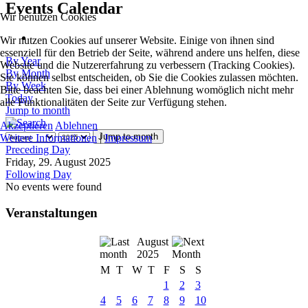
Events Calendar
Wir benutzen Cookies
Wir nutzen Cookies auf unserer Website. Einige von ihnen sind
essenziell für den Betrieb der Seite, während andere uns helfen, diese
By Year
Website und die Nutzererfahrung zu verbessern (Tracking Cookies).
By Month
Sie können selbst entscheiden, ob Sie die Cookies zulassen möchten.
By Week
Bitte beachten Sie, dass bei einer Ablehnung womöglich nicht mehr
Today
alle Funktionalitäten der Seite zur Verfügung stehen.
Jump to month
Akzeptieren
Ablehnen
Jump to month
Weitere Informationen
|
Impressum
Preceding Day
Friday, 29. August 2025
Following Day
No events were found
Veranstaltungen
August
2025
M
T
W
T
F
S
S
1
2
3
4
5
6
7
8
9
10