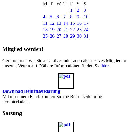
M
T
W
T
F
S
S
1
2
3
4
5
6
7
8
9
10
11
12
13
14
15
16
17
18
19
20
21
22
23
24
25
26
27
28
29
30
31
Mitglied werden!
Gern nehmen wir Sie als aktives oder auch als passives Mitglied in
unseren Verein auf. Nähere Informationen finden Sie
hier
.
Download Beitrittserklärung
Mit nur einem Klick können Sie die Beitrittserklärung
herunterladen.
Satzung