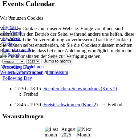
Events Calendar
Wir benutzen Cookies
By Year
Wir nutzen Cookies auf unserer Website. Einige von ihnen sind
By Month
essenziell für den Betrieb der Seite, während andere uns helfen, diese
By Week
Website und die Nutzererfahrung zu verbessern (Tracking Cookies).
Today
Sie können selbst entscheiden, ob Sie die Cookies zulassen möchten.
Jump to month
Bitte beachten Sie, dass bei einer Ablehnung womöglich nicht mehr
alle Funktionalitäten der Seite zur Verfügung stehen.
Jump to month
Akzeptieren
Ablehnen
Preceding Day
Weitere Informationen
|
Impressum
Tuesday, 12. August 2025
Following Day
17:30 - 18:15
Seepferdchen-Schwimmkurs (Kurs 2)
:: Freibad
18:45 - 19:30
Freistilschwimmen (Kurs 2)
:: Freibad
Veranstaltungen
August
2025