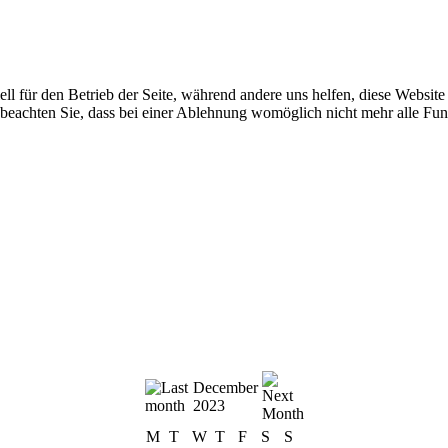
ell für den Betrieb der Seite, während andere uns helfen, diese Websit
 beachten Sie, dass bei einer Ablehnung womöglich nicht mehr alle Funk
December
2023
M
T
W
T
F
S
S