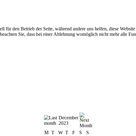
ell für den Betrieb der Seite, während andere uns helfen, diese Websit
 beachten Sie, dass bei einer Ablehnung womöglich nicht mehr alle Funk
December
2023
M
T
W
T
F
S
S