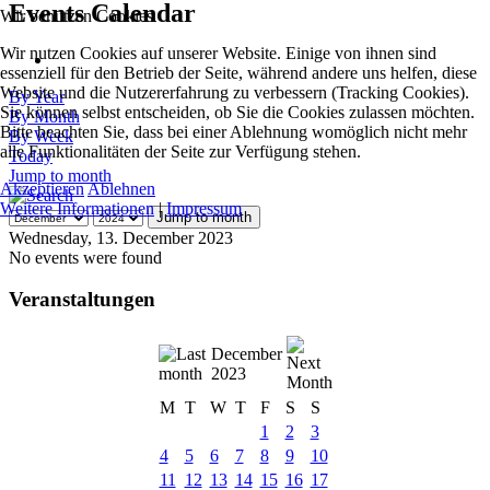
Events Calendar
Wir benutzen Cookies
Wir nutzen Cookies auf unserer Website. Einige von ihnen sind
essenziell für den Betrieb der Seite, während andere uns helfen, diese
Website und die Nutzererfahrung zu verbessern (Tracking Cookies).
By Year
Sie können selbst entscheiden, ob Sie die Cookies zulassen möchten.
By Month
Bitte beachten Sie, dass bei einer Ablehnung womöglich nicht mehr
By Week
alle Funktionalitäten der Seite zur Verfügung stehen.
Today
Jump to month
Akzeptieren
Ablehnen
Weitere Informationen
|
Impressum
Jump to month
Wednesday, 13. December 2023
No events were found
Veranstaltungen
December
2023
M
T
W
T
F
S
S
1
2
3
4
5
6
7
8
9
10
11
12
13
14
15
16
17