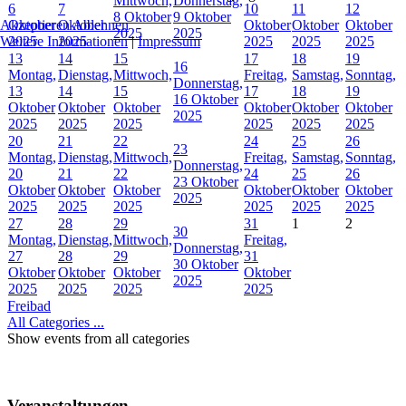
Mittwoch,
Donnerstag,
6
7
10
11
12
8 Oktober
9 Oktober
Akzeptieren
Ablehnen
Oktober
Oktober
Oktober
Oktober
Oktober
2025
2025
Weitere Informationen
|
Impressum
2025
2025
2025
2025
2025
13
14
15
17
18
19
16
Montag,
Dienstag,
Mittwoch,
Freitag,
Samstag,
Sonntag,
Donnerstag,
13
14
15
17
18
19
16 Oktober
Oktober
Oktober
Oktober
Oktober
Oktober
Oktober
2025
2025
2025
2025
2025
2025
2025
20
21
22
24
25
26
23
Montag,
Dienstag,
Mittwoch,
Freitag,
Samstag,
Sonntag,
Donnerstag,
20
21
22
24
25
26
23 Oktober
Oktober
Oktober
Oktober
Oktober
Oktober
Oktober
2025
2025
2025
2025
2025
2025
2025
27
28
29
31
1
2
30
Montag,
Dienstag,
Mittwoch,
Freitag,
Donnerstag,
27
28
29
31
30 Oktober
Oktober
Oktober
Oktober
Oktober
2025
2025
2025
2025
2025
Freibad
All Categories ...
Show events from all categories
Veranstaltungen