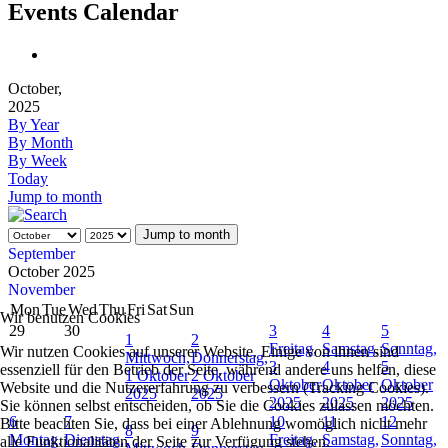
Events Calendar
October,
2025
By Year
By Month
By Week
Today
Jump to month
Jump to month
September
October 2025
November
Mon
Tue
Wed
Thu
Fri
Sat
Sun
Wir benutzen Cookies
29
30
3
4
5
1
2
Freitag,
Samstag,
Sonntag,
Wir nutzen Cookies auf unserer Website. Einige von ihnen sind
Mittwoch,
Donnerstag,
3
4
5
essenziell für den Betrieb der Seite, während andere uns helfen, diese
1 Oktober
2 Oktober
Oktober
Oktober
Oktober
Website und die Nutzererfahrung zu verbessern (Tracking Cookies).
2025
2025
2025
2025
2025
Sie können selbst entscheiden, ob Sie die Cookies zulassen möchten.
6
7
10
11
12
Bitte beachten Sie, dass bei einer Ablehnung womöglich nicht mehr
8
9
Montag,
Dienstag,
Freitag,
Samstag,
Sonntag,
alle Funktionalitäten der Seite zur Verfügung stehen.