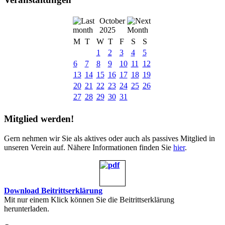
October
2025
M
T
W
T
F
S
S
1
2
3
4
5
6
7
8
9
10
11
12
13
14
15
16
17
18
19
20
21
22
23
24
25
26
27
28
29
30
31
Mitglied werden!
Gern nehmen wir Sie als aktives oder auch als passives Mitglied in
unseren Verein auf. Nähere Informationen finden Sie
hier
.
Download Beitrittserklärung
Mit nur einem Klick können Sie die Beitrittserklärung
herunterladen.