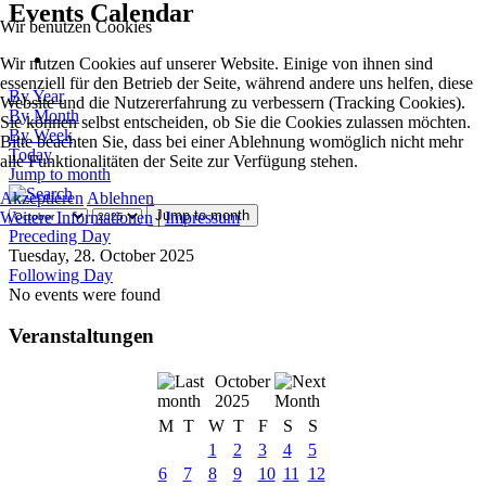
Events Calendar
Wir benutzen Cookies
Wir nutzen Cookies auf unserer Website. Einige von ihnen sind
essenziell für den Betrieb der Seite, während andere uns helfen, diese
By Year
Website und die Nutzererfahrung zu verbessern (Tracking Cookies).
By Month
Sie können selbst entscheiden, ob Sie die Cookies zulassen möchten.
By Week
Bitte beachten Sie, dass bei einer Ablehnung womöglich nicht mehr
Today
alle Funktionalitäten der Seite zur Verfügung stehen.
Jump to month
Akzeptieren
Ablehnen
Jump to month
Weitere Informationen
|
Impressum
Preceding Day
Tuesday, 28. October 2025
Following Day
No events were found
Veranstaltungen
October
2025
M
T
W
T
F
S
S
1
2
3
4
5
6
7
8
9
10
11
12