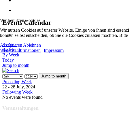
Wir benutzen Cookies
Events Calendar
Wir nutzen Cookies auf unserer Website. Einige von ihnen sind essenzi
können selbst entscheiden, ob Sie die Cookies zulassen möchten. Bitte
By Year
Akzeptieren
Ablehnen
By Month
Weitere Informationen
|
Impressum
By Week
Today
Jump to month
Jump to month
Preceding Week
22 - 28 July, 2024
Following Week
No events were found
Veranstaltungen