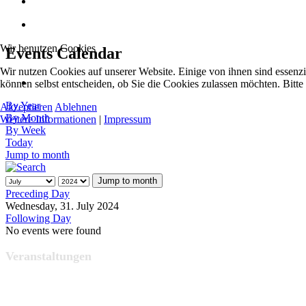
Wir benutzen Cookies
Events Calendar
Wir nutzen Cookies auf unserer Website. Einige von ihnen sind essenzi
können selbst entscheiden, ob Sie die Cookies zulassen möchten. Bitte
By Year
Akzeptieren
Ablehnen
By Month
Weitere Informationen
|
Impressum
By Week
Today
Jump to month
Jump to month
Preceding Day
Wednesday, 31. July 2024
Following Day
No events were found
Veranstaltungen