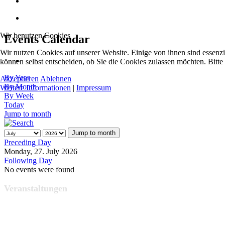
Wir benutzen Cookies
Events Calendar
Wir nutzen Cookies auf unserer Website. Einige von ihnen sind essenzi
können selbst entscheiden, ob Sie die Cookies zulassen möchten. Bitte
By Year
Akzeptieren
Ablehnen
By Month
Weitere Informationen
|
Impressum
By Week
Today
Jump to month
Jump to month
Preceding Day
Monday, 27. July 2026
Following Day
No events were found
Veranstaltungen