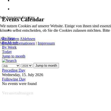
Wir benutzen Cookies
Events Calendar
Wir nutzen Cookies auf unserer Website. Einige von ihnen sind essenzi
können selbst entscheiden, ob Sie die Cookies zulassen möchten. Bitte
By Year
Akzeptieren
Ablehnen
By Month
Weitere Informationen
|
Impressum
By Week
Today
Jump to month
Jump to month
Preceding Day
Wednesday, 15. July 2026
Following Day
No events were found
Veranstaltungen