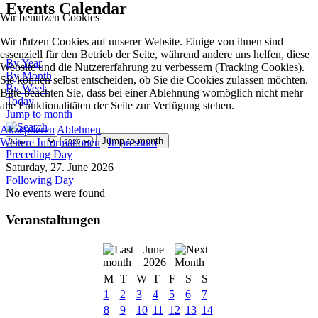
Events Calendar
Wir benutzen Cookies
Wir nutzen Cookies auf unserer Website. Einige von ihnen sind
essenziell für den Betrieb der Seite, während andere uns helfen, diese
By Year
Website und die Nutzererfahrung zu verbessern (Tracking Cookies).
By Month
Sie können selbst entscheiden, ob Sie die Cookies zulassen möchten.
By Week
Bitte beachten Sie, dass bei einer Ablehnung womöglich nicht mehr
Today
alle Funktionalitäten der Seite zur Verfügung stehen.
Jump to month
Akzeptieren
Ablehnen
Jump to month
Weitere Informationen
|
Impressum
Preceding Day
Saturday, 27. June 2026
Following Day
No events were found
Veranstaltungen
June
2026
M
T
W
T
F
S
S
1
2
3
4
5
6
7
8
9
10
11
12
13
14