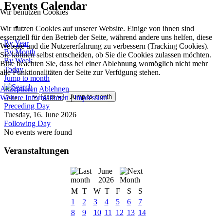
Events Calendar
Wir benutzen Cookies
Wir nutzen Cookies auf unserer Website. Einige von ihnen sind
essenziell für den Betrieb der Seite, während andere uns helfen, diese
By Year
Website und die Nutzererfahrung zu verbessern (Tracking Cookies).
By Month
Sie können selbst entscheiden, ob Sie die Cookies zulassen möchten.
By Week
Bitte beachten Sie, dass bei einer Ablehnung womöglich nicht mehr
Today
alle Funktionalitäten der Seite zur Verfügung stehen.
Jump to month
Akzeptieren
Ablehnen
Jump to month
Weitere Informationen
|
Impressum
Preceding Day
Tuesday, 16. June 2026
Following Day
No events were found
Veranstaltungen
June
2026
M
T
W
T
F
S
S
1
2
3
4
5
6
7
8
9
10
11
12
13
14