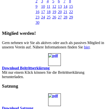
2
3
4
5
6
7
8
9
10
11
12
13
14
15
16
17
18
19
20
21
22
23
24
25
26
27
28
29
30
Mitglied werden!
Gern nehmen wir Sie als aktives oder auch als passives Mitglied in
unseren Verein auf. Nähere Informationen finden Sie
hier
.
Download Beitrittserklärung
Mit nur einem Klick können Sie die Beitrittserklärung
herunterladen.
Satzung
Download Satzung