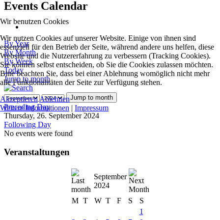
Events Calendar
Wir benutzen Cookies
Wir nutzen Cookies auf unserer Website. Einige von ihnen sind
By Year
essenziell für den Betrieb der Seite, während andere uns helfen, diese
By Month
Website und die Nutzererfahrung zu verbessern (Tracking Cookies).
By Week
Sie können selbst entscheiden, ob Sie die Cookies zulassen möchten.
Today
Bitte beachten Sie, dass bei einer Ablehnung womöglich nicht mehr
Jump to month
alle Funktionalitäten der Seite zur Verfügung stehen.
Jump to month
Akzeptieren
Ablehnen
Preceding Day
Weitere Informationen
|
Impressum
Thursday, 26. September 2024
Following Day
No events were found
Veranstaltungen
September
2024
M
T
W
T
F
S
S
1