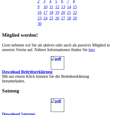
2
3
4
5
6
7
8
9
10
11
12
13
14
15
16
17
18
19
20
21
22
23
24
25
26
27
28
29
30
Mitglied werden!
Gern nehmen wir Sie als aktives oder auch als passives Mitglied in
unseren Verein auf. Nähere Informationen finden Sie
hier
.
Download Beitrittserklärung
Mit nur einem Klick können Sie die Beitrittserklärung
herunterladen.
Satzung
Download Satzung