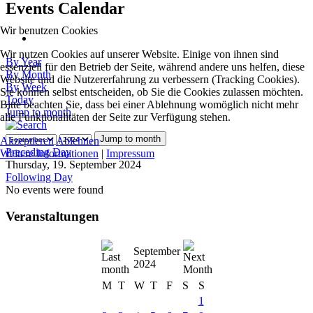
Events Calendar
Wir benutzen Cookies
Wir nutzen Cookies auf unserer Website. Einige von ihnen sind
By Year
essenziell für den Betrieb der Seite, während andere uns helfen, diese
By Month
Website und die Nutzererfahrung zu verbessern (Tracking Cookies).
By Week
Sie können selbst entscheiden, ob Sie die Cookies zulassen möchten.
Today
Bitte beachten Sie, dass bei einer Ablehnung womöglich nicht mehr
Jump to month
alle Funktionalitäten der Seite zur Verfügung stehen.
Jump to month
Akzeptieren
Ablehnen
Preceding Day
Weitere Informationen
|
Impressum
Thursday, 19. September 2024
Following Day
No events were found
Veranstaltungen
September
2024
M
T
W
T
F
S
S
1