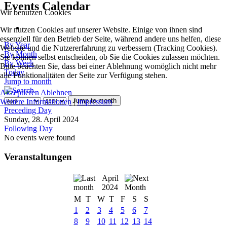
Events Calendar
Wir benutzen Cookies
Wir nutzen Cookies auf unserer Website. Einige von ihnen sind
essenziell für den Betrieb der Seite, während andere uns helfen, diese
By Year
Website und die Nutzererfahrung zu verbessern (Tracking Cookies).
By Month
Sie können selbst entscheiden, ob Sie die Cookies zulassen möchten.
By Week
Bitte beachten Sie, dass bei einer Ablehnung womöglich nicht mehr
Today
alle Funktionalitäten der Seite zur Verfügung stehen.
Jump to month
Akzeptieren
Ablehnen
Jump to month
Weitere Informationen
|
Impressum
Preceding Day
Sunday, 28. April 2024
Following Day
No events were found
Veranstaltungen
April
2024
M
T
W
T
F
S
S
1
2
3
4
5
6
7
8
9
10
11
12
13
14