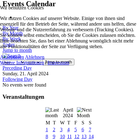
Events Calendar
Wir benutzen Cookies
Wir nutzen Cookies auf unserer Website. Einige von ihnen sind
essenziell für den Betrieb der Seite, während andere uns helfen, diese
By Year
Website und die Nutzererfahrung zu verbessern (Tracking Cookies).
By Month
Sie können selbst entscheiden, ob Sie die Cookies zulassen möchten.
By Week
Bitte beachten Sie, dass bei einer Ablehnung womöglich nicht mehr
Today
alle Funktionalitäten der Seite zur Verfügung stehen.
Jump to month
Akzeptieren
Ablehnen
Jump to month
Weitere Informationen
|
Impressum
Preceding Day
Sunday, 21. April 2024
Following Day
No events were found
Veranstaltungen
April
2024
M
T
W
T
F
S
S
1
2
3
4
5
6
7
8
9
10
11
12
13
14