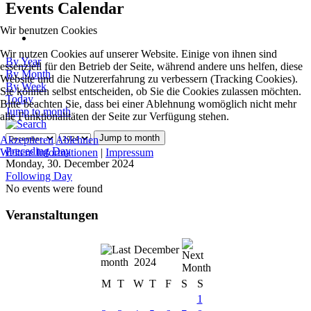
Events Calendar
Wir benutzen Cookies
Wir nutzen Cookies auf unserer Website. Einige von ihnen sind
By Year
essenziell für den Betrieb der Seite, während andere uns helfen, diese
By Month
Website und die Nutzererfahrung zu verbessern (Tracking Cookies).
By Week
Sie können selbst entscheiden, ob Sie die Cookies zulassen möchten.
Today
Bitte beachten Sie, dass bei einer Ablehnung womöglich nicht mehr
Jump to month
alle Funktionalitäten der Seite zur Verfügung stehen.
Jump to month
Akzeptieren
Ablehnen
Preceding Day
Weitere Informationen
|
Impressum
Monday, 30. December 2024
Following Day
No events were found
Veranstaltungen
December
2024
M
T
W
T
F
S
S
1