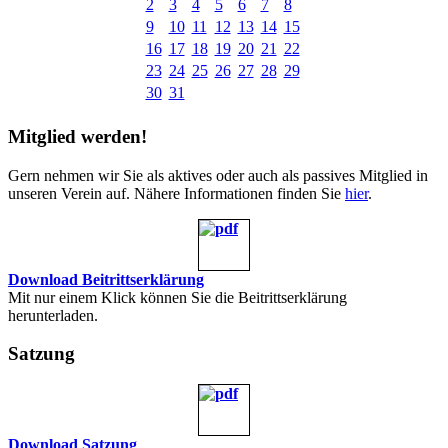
2
3
4
5
6
7
8
9
10
11
12
13
14
15
16
17
18
19
20
21
22
23
24
25
26
27
28
29
30
31
Mitglied werden!
Gern nehmen wir Sie als aktives oder auch als passives Mitglied in
unseren Verein auf. Nähere Informationen finden Sie
hier
.
Download Beitrittserklärung
Mit nur einem Klick können Sie die Beitrittserklärung
herunterladen.
Satzung
Download Satzung