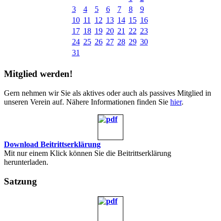
3
4
5
6
7
8
9
10
11
12
13
14
15
16
17
18
19
20
21
22
23
24
25
26
27
28
29
30
31
Mitglied werden!
Gern nehmen wir Sie als aktives oder auch als passives Mitglied in
unseren Verein auf. Nähere Informationen finden Sie
hier
.
Download Beitrittserklärung
Mit nur einem Klick können Sie die Beitrittserklärung
herunterladen.
Satzung