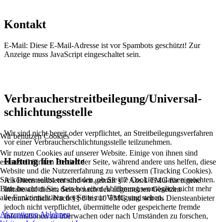
Kontakt
E-Mail:
Diese E-Mail-Adresse ist vor Spambots geschützt! Zur
Anzeige muss JavaScript eingeschaltet sein.
Verbraucher­streit­beilegung/Universal­
schlichtungs­stelle
Wir sind nicht bereit oder verpflichtet, an Streitbeilegungsverfahren
Wir benutzen Cookies
vor einer Verbraucherschlichtungsstelle teilzunehmen.
Wir nutzen Cookies auf unserer Website. Einige von ihnen sind
Haftung für Inhalte
essenziell für den Betrieb der Seite, während andere uns helfen, diese
Website und die Nutzererfahrung zu verbessern (Tracking Cookies).
Sie können selbst entscheiden, ob Sie die Cookies zulassen möchten.
Als Diensteanbieter sind wir gemäß § 7 Abs.1 TMG für eigene
Bitte beachten Sie, dass bei einer Ablehnung womöglich nicht mehr
Inhalte auf diesen Seiten nach den allgemeinen Gesetzen
alle Funktionalitäten der Seite zur Verfügung stehen.
verantwortlich. Nach §§ 8 bis 10 TMG sind wir als Diensteanbieter
jedoch nicht verpflichtet, übermittelte oder gespeicherte fremde
Akzeptieren
Ablehnen
Informationen zu überwachen oder nach Umständen zu forschen,